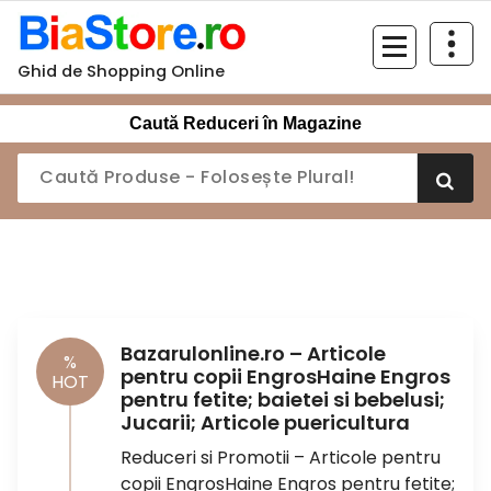
Sari
la
conținut
Ghid de Shopping Online
Caută Reduceri în Magazine
Bazarulonline.ro – Articole
%
pentru copii EngrosHaine Engros
HOT
pentru fetite; baietei si bebelusi;
Jucarii; Articole puericultura
Reduceri si Promotii – Articole pentru
copii EngrosHaine Engros pentru fetite;