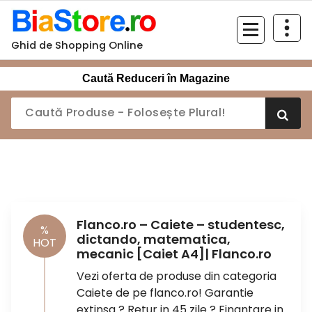
Sari
la
conținut
Ghid de Shopping Online
Caută Reduceri în Magazine
Flanco.ro – Caiete – studentesc,
%
dictando, matematica,
HOT
mecanic [Caiet A4]| Flanco.ro
Vezi oferta de produse din categoria
Caiete de pe flanco.ro! Garantie
extinsa ? Retur in 45 zile ? Finantare in