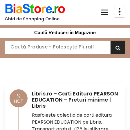
Sari
la
conținut
Ghid de Shopping Online
Caută Reduceri în Magazine
Libris.ro – Carti Editura PEARSON
%
EDUCATION – Preturi minime |
HOT
Libris
Rasfoieste colectia de carti editura
PEARSON EDUCATION pe Libris.
Transport gratuit >135 lei si livrare