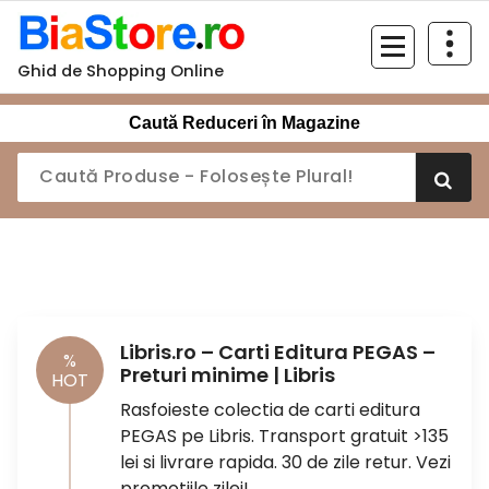
Sari
la
conținut
Ghid de Shopping Online
Caută Reduceri în Magazine
Libris.ro – Carti Editura PEGAS –
%
Preturi minime | Libris
HOT
Rasfoieste colectia de carti editura
PEGAS pe Libris. Transport gratuit >135
lei si livrare rapida. 30 de zile retur. Vezi
promotiile zilei!