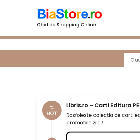
Sari
la
conținut
Ghid de Shopping Online
Libris.ro – Carti Editura 
%
HOT
Rasfoieste colectia de carti edi
promotiile zilei!