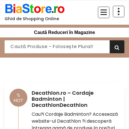
Sari
la
conținut
Ghid de Shopping Online
Caută Reduceri în Magazine
Decathlon.ro – Cordaje
%
Badminton |
HOT
DecathlonDecathlon
Cau?i Cordaje Badminton? Acceseazã
website-ul Decathlon ?i descoperã
întreaga gamã de produse la pre?uri