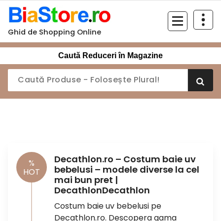
Sari
la
conținut
Ghid de Shopping Online
Caută Reduceri în Magazine
Decathlon.ro – Costum baie uv
%
bebelusi – modele diverse la cel
HOT
mai bun pret |
DecathlonDecathlon
Costum baie uv bebelusi pe
Decathlon.ro. Descopera gama