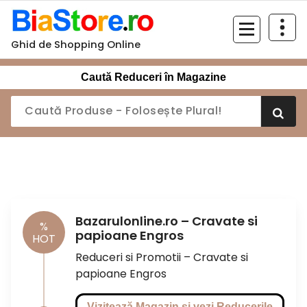
Sari
la
conținut
Ghid de Shopping Online
Caută Reduceri în Magazine
Bazarulonline.ro – Cravate si
%
papioane Engros
HOT
Reduceri si Promotii – Cravate si
papioane Engros
Vizitează Magazin si vezi Reducerile