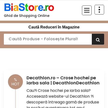
Sari
la
conținut
Ghid de Shopping Online
Caută Reduceri în Magazine
Decathlon.ro – Crose hochei pe
%
iarba sala | DecathlonDecathlon
HOT
Cau?i Crose hochei pe iarba sala?
Acceseazã website-ul Decathlon ?i
descoperã întreaga gamã de produse
la pre?uri avantajoase tot anul.