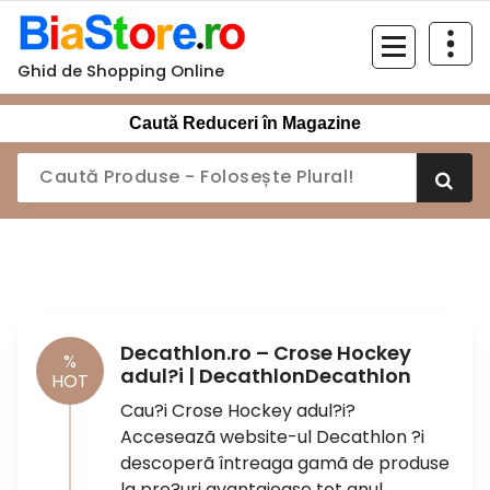
Sari
la
conținut
Ghid de Shopping Online
Caută Reduceri în Magazine
Decathlon.ro – Crose Hockey
%
adul?i | DecathlonDecathlon
HOT
Cau?i Crose Hockey adul?i?
Acceseazã website-ul Decathlon ?i
descoperã întreaga gamã de produse
la pre?uri avantajoase tot anul.