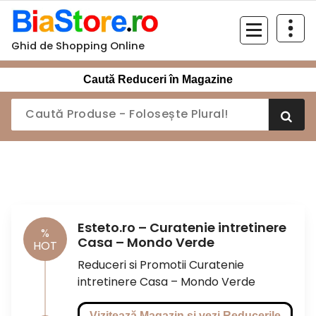
Sari
la
conținut
Ghid de Shopping Online
Caută Reduceri în Magazine
Esteto.ro – Curatenie intretinere
%
Casa – Mondo Verde
HOT
Reduceri si Promotii Curatenie
intretinere Casa – Mondo Verde
Vizitează Magazin si vezi Reducerile