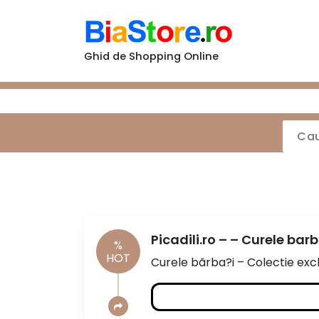
Sari
la
conținut
Ghid de Shopping Online
Picadili.ro – – Curele barb
%
HOT
Curele bãrba?i – Colectie exclus