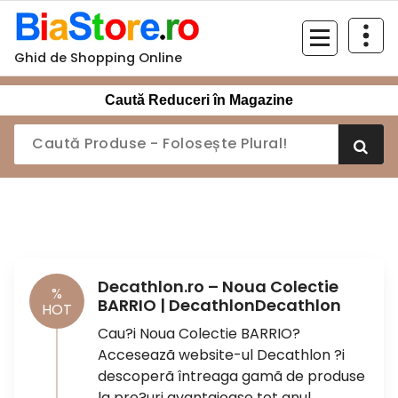
Sari
la
conținut
Ghid de Shopping Online
Caută Reduceri în Magazine
Decathlon.ro – Noua Colectie
%
BARRIO | DecathlonDecathlon
HOT
Cau?i Noua Colectie BARRIO?
Acceseazã website-ul Decathlon ?i
descoperã întreaga gamã de produse
la pre?uri avantajoase tot anul.