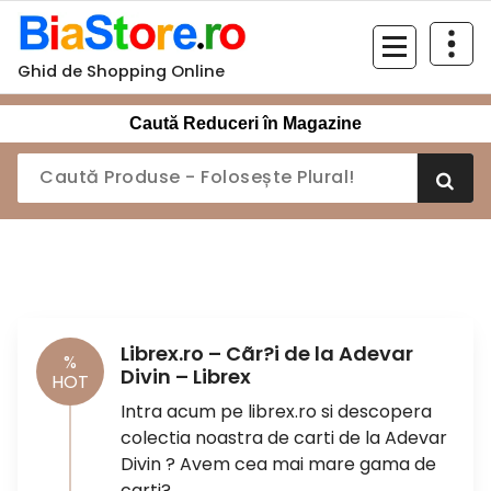
Sari
la
conținut
Ghid de Shopping Online
Caută Reduceri în Magazine
Librex.ro – Cãr?i de la Adevar
%
Divin – Librex
HOT
Intra acum pe librex.ro si descopera
colectia noastra de carti de la Adevar
Divin ? Avem cea mai mare gama de
carti?