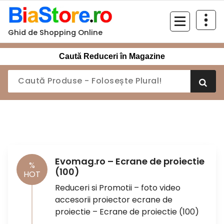
Sari
la
conținut
Ghid de Shopping Online
Caută Reduceri în Magazine
Evomag.ro – Ecrane de proiectie
%
(100)
HOT
Reduceri si Promotii – foto video
accesorii proiector ecrane de
proiectie – Ecrane de proiectie (100)