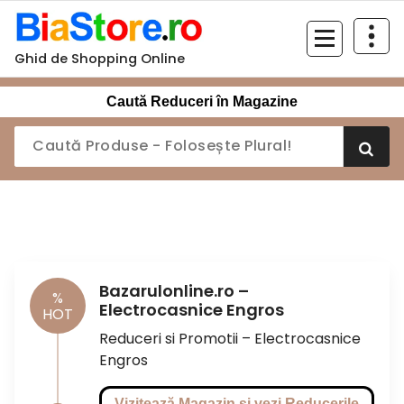
Sari
la
conținut
Ghid de Shopping Online
Caută Reduceri în Magazine
Bazarulonline.ro –
%
Electrocasnice Engros
HOT
Reduceri si Promotii – Electrocasnice
Engros
Vizitează Magazin si vezi Reducerile