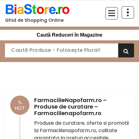
Sari
la
conținut
Ghid de Shopping Online
Caută Reduceri în Magazine
FarmaciileNapofarm.ro –
%
Produse de curatare –
HOT
Farmaciilenapofarm.ro
Produse de curatare, oferte si promotii
la Farmaciilenapofarm.ro, calitate
garantata la preturi accesibile