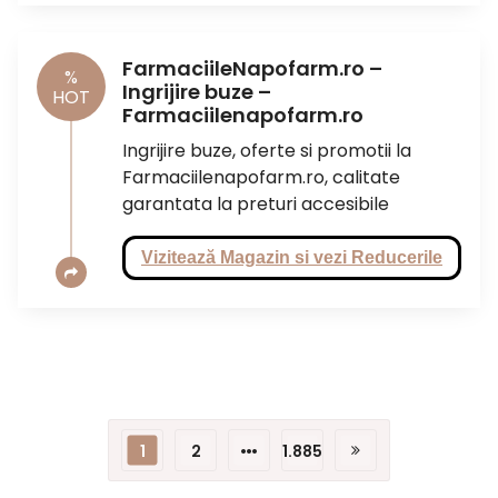
FarmaciileNapofarm.ro –
%
Ingrijire buze –
HOT
Farmaciilenapofarm.ro
Ingrijire buze, oferte si promotii la
Farmaciilenapofarm.ro, calitate
garantata la preturi accesibile
Vizitează Magazin si vezi Reducerile
Paginație
…
1
2
1.885
articole