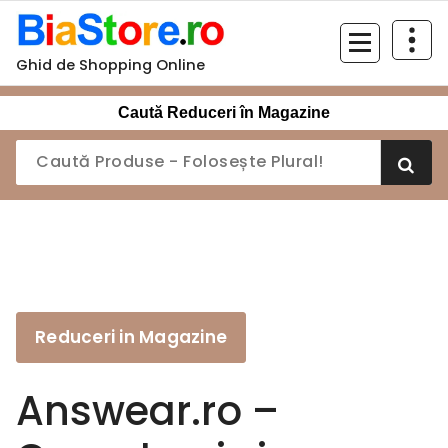
Sari
la
conținut
Ghid de Shopping Online
Caută Reduceri în Magazine
Reduceri in Magazine
Answear.ro –