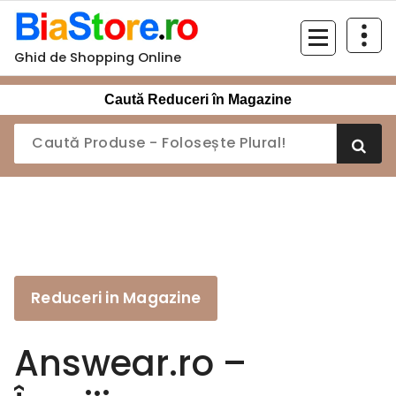
Sari
la
conținut
Ghid de Shopping Online
Caută Reduceri în Magazine
Reduceri in Magazine
Answear.ro –