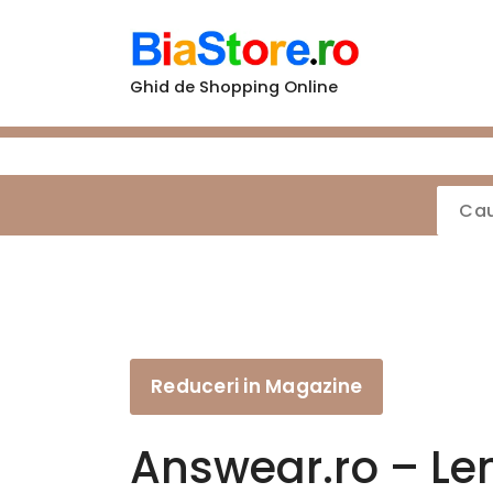
Sari
la
conținut
Ghid de Shopping Online
Reduceri in Magazine
Answear.ro – Len