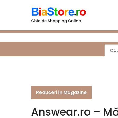
Sari
la
conținut
Ghid de Shopping Online
Reduceri in Magazine
Answear.ro – Mă