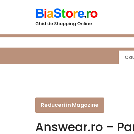
Sari
la
conținut
Ghid de Shopping Online
Reduceri in Magazine
Answear.ro – Pan