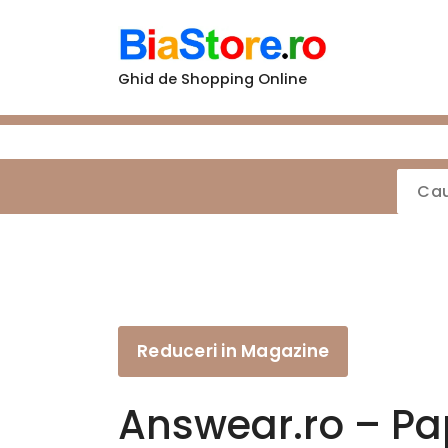
Sari
la
conținut
Ghid de Shopping Online
Reduceri in Magazine
Answear.ro – Pa