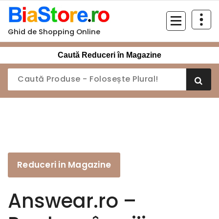
Sari
la
conținut
Ghid de Shopping Online
Caută Reduceri în Magazine
Reduceri in Magazine
Answear.ro –