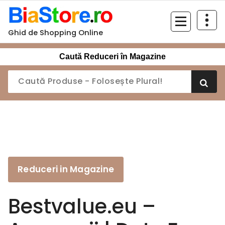
Sari
la
conținut
Ghid de Shopping Online
Caută Reduceri în Magazine
Reduceri in Magazine
Bestvalue.eu –