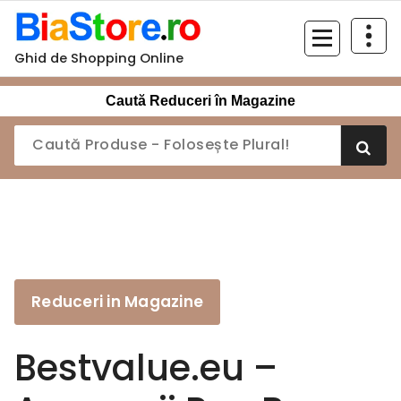
Sari
la
conținut
Ghid de Shopping Online
Caută Reduceri în Magazine
Reduceri in Magazine
Bestvalue.eu –