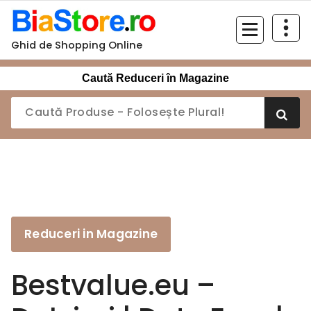
Sari
la
conținut
Ghid de Shopping Online
Caută Reduceri în Magazine
Reduceri in Magazine
Bestvalue.eu –