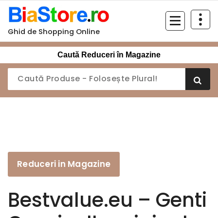
Sari
la
conținut
Ghid de Shopping Online
Caută Reduceri în Magazine
Reduceri in Magazine
Bestvalue.eu – Genti