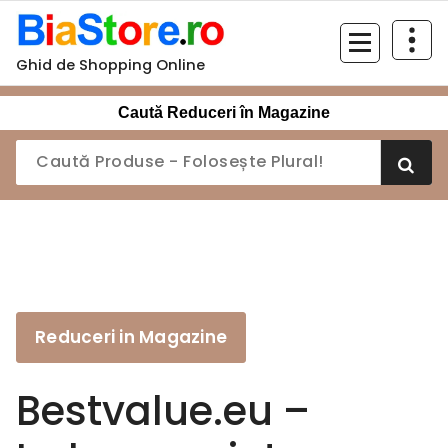
Sari
la
conținut
Ghid de Shopping Online
Caută Reduceri în Magazine
Reduceri in Magazine
Bestvalue.eu –