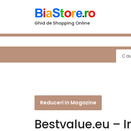
Sari
la
conținut
Ghid de Shopping Online
Reduceri in Magazine
Bestvalue.eu – I