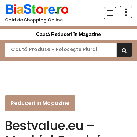
Sari
la
conținut
Ghid de Shopping Online
Caută Reduceri în Magazine
Reduceri in Magazine
Bestvalue.eu –