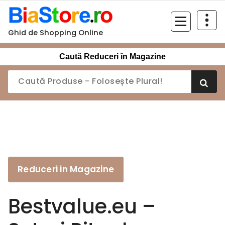
Sari
la
conținut
Ghid de Shopping Online
Caută Reduceri în Magazine
Reduceri in Magazine
Bestvalue.eu –