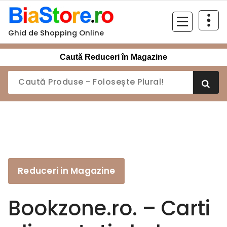
Sari
la
conținut
Ghid de Shopping Online
Caută Reduceri în Magazine
Reduceri in Magazine
Bookzone.ro. – Carti