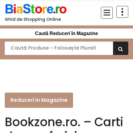
Sari
la
conținut
Ghid de Shopping Online
Caută Reduceri în Magazine
Reduceri in Magazine
Bookzone.ro. – Carti