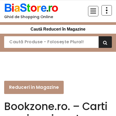
Sari
la
conținut
Ghid de Shopping Online
Caută Reduceri în Magazine
Reduceri in Magazine
Bookzone.ro. – Carti