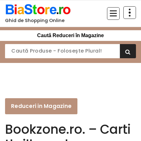
Sari
la
conținut
Ghid de Shopping Online
Caută Reduceri în Magazine
Reduceri in Magazine
Bookzone.ro. – Carti