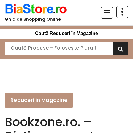
Sari
la
conținut
Ghid de Shopping Online
Caută Reduceri în Magazine
Reduceri in Magazine
Bookzone.ro. –