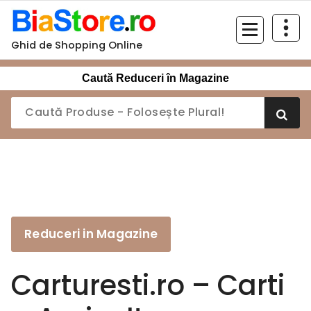
Sari
la
conținut
Ghid de Shopping Online
Caută Reduceri în Magazine
Reduceri in Magazine
Carturesti.ro – Carti