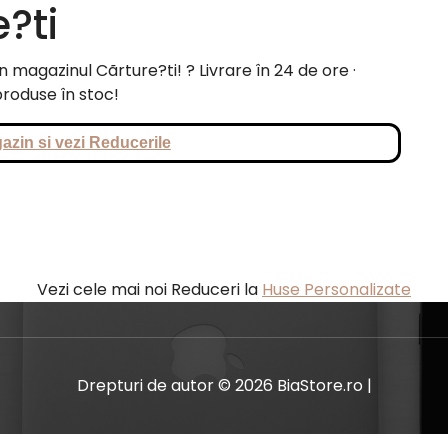
e?ti
 magazinul Cãrture?ti! ? Livrare în 24 de ore ·
roduse în stoc!
azin si vezi Reducerile
Vezi cele mai noi Reduceri la
Huse Personalizate
Drepturi de autor © 2026 BiaStore.ro |