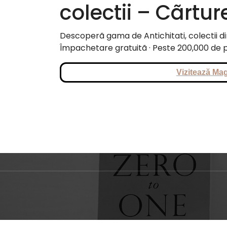
colectii – Cãrtur
Descoperã gama de Antichitati, colectii din
Împachetare gratuitã · Peste 200,000 de p
Vizitează Mag