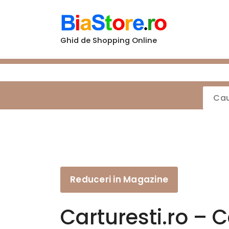
Sari
la
conținut
Ghid de Shopping Online
Reduceri in Magazine
Carturesti.ro – Ca