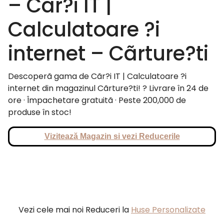
– Cãr?i IT |
Calculatoare ?i
internet – Cãrture?ti
Descoperã gama de Cãr?i IT | Calculatoare ?i
internet din magazinul Cãrture?ti! ? Livrare în 24 de
ore · Împachetare gratuitã · Peste 200,000 de
produse în stoc!
Vizitează Magazin si vezi Reducerile
Vezi cele mai noi Reduceri la
Huse Personalizate