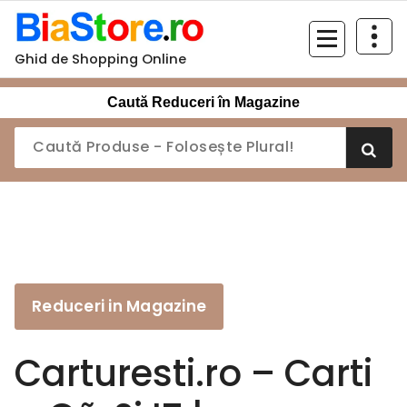
Sari
la
conținut
Ghid de Shopping Online
Caută Reduceri în Magazine
Reduceri in Magazine
Carturesti.ro – Carti