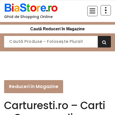
Sari
la
conținut
Ghid de Shopping Online
Caută Reduceri în Magazine
Reduceri in Magazine
Carturesti.ro – Carti