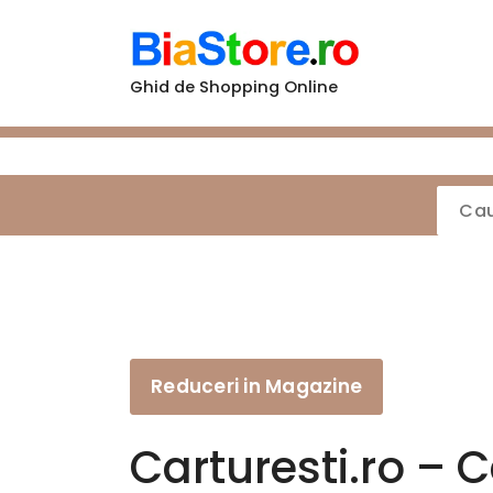
Sari
la
conținut
Ghid de Shopping Online
Reduceri in Magazine
Carturesti.ro – C