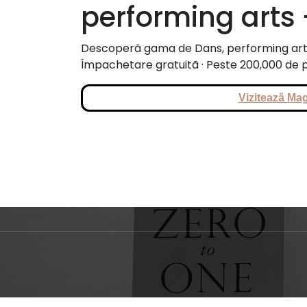
performing arts 
Descoperã gama de Dans, performing arts d
Împachetare gratuitã · Peste 200,000 de p
Vizitează Mag