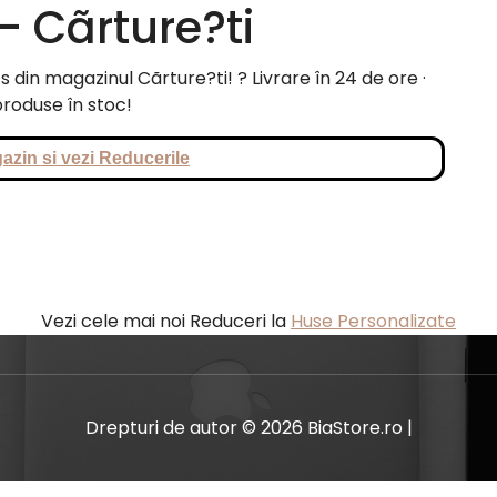
– Cãrture?ti
in magazinul Cãrture?ti! ? Livrare în 24 de ore ·
roduse în stoc!
azin si vezi Reducerile
Vezi cele mai noi Reduceri la
Huse Personalizate
Drepturi de autor © 2026 BiaStore.ro |