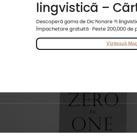
lingvisticã – Cãr
Descoperã gama de Dic?ionare ?i lingvistic
Împachetare gratuitã · Peste 200,000 de p
Vizitează Mag