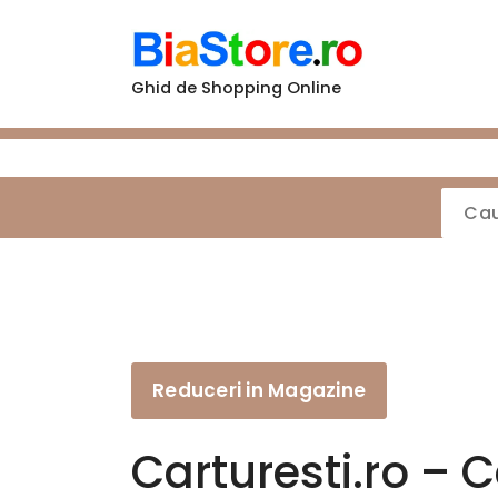
Sari
la
conținut
Ghid de Shopping Online
Reduceri in Magazine
Carturesti.ro – C