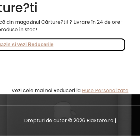
ture?ti
ã din magazinul Cãrture?ti! ? Livrare în 24 de ore ·
roduse în stoc!
azin si vezi Reducerile
Vezi cele mai noi Reduceri la
Huse Personalizate
Drepturi de autor © 2026 BiaStore.ro |