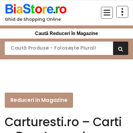
Sari
la
conținut
Ghid de Shopping Online
Caută Reduceri în Magazine
Reduceri in Magazine
Carturesti.ro – Carti