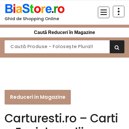
Sari
la
conținut
Ghid de Shopping Online
Caută Reduceri în Magazine
Reduceri in Magazine
Carturesti.ro – Carti