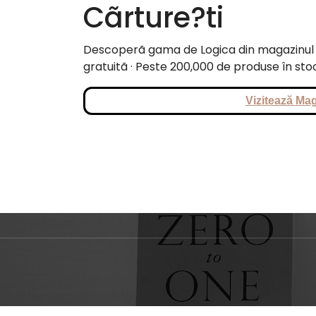
Cãrture?ti
Descoperã gama de Logica din magazinul Cã
gratuitã · Peste 200,000 de produse în sto
Vizitează Mag