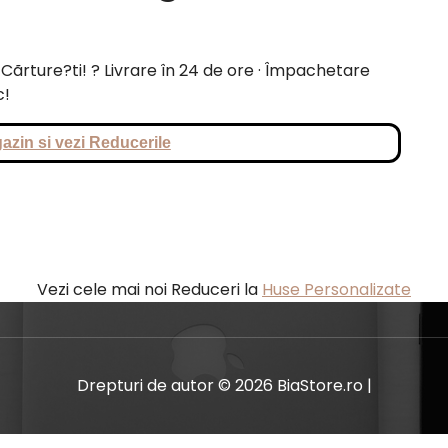
rture?ti! ? Livrare în 24 de ore · Împachetare
c!
azin si vezi Reducerile
Vezi cele mai noi Reduceri la
Huse Personalizate
Drepturi de autor © 2026 BiaStore.ro |