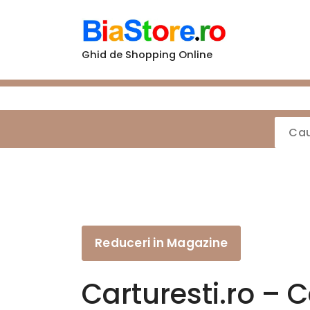
Sari
la
conținut
Ghid de Shopping Online
Reduceri in Magazine
Carturesti.ro – C