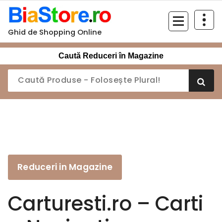
Sari
la
conținut
Ghid de Shopping Online
Caută Reduceri în Magazine
Reduceri in Magazine
Carturesti.ro – Carti