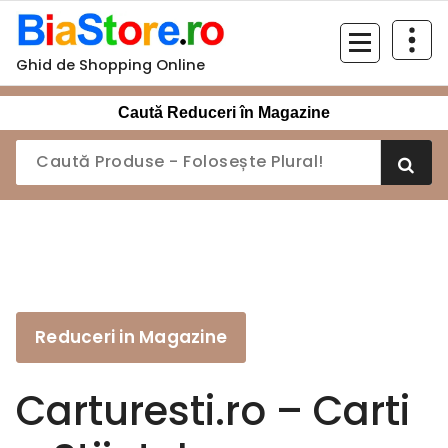
Sari
la
conținut
Ghid de Shopping Online
Caută Reduceri în Magazine
Reduceri in Magazine
Carturesti.ro – Carti