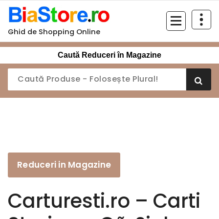
Sari
la
conținut
Ghid de Shopping Online
Caută Reduceri în Magazine
Reduceri in Magazine
Carturesti.ro – Carti