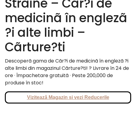
Straine – Cãr?i de
medicinã în englezã
?i alte limbi –
Cãrture?ti
Descoperã gama de Cãr?i de medicinã în englezã ?i
alte limbi din magazinul Cãrture?ti! ? Livrare în 24 de
ore · Împachetare gratuitã · Peste 200,000 de
produse în stoc!
Vizitează Magazin si vezi Reducerile