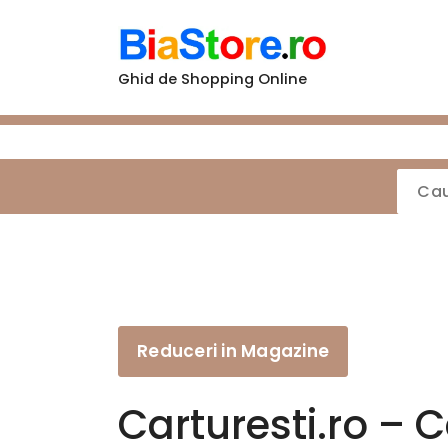
Sari
la
conținut
Ghid de Shopping Online
Reduceri in Magazine
Carturesti.ro – C