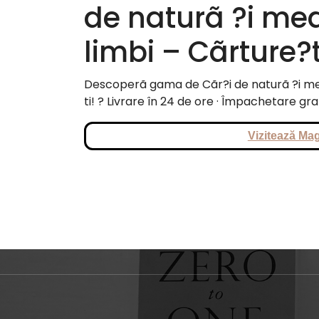
de naturã ?i med
limbi – Cãrture?t
Descoperã gama de Cãr?i de naturã ?i medi
ti! ? Livrare în 24 de ore · Împachetare gr
Vizitează Mag