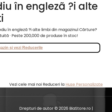
iu în englezã ?i alte
i
u în englezã ?i alte limbi din magazinul Cãrture?
atuitã · Peste 200,000 de produse în stoc!
azin si vezi Reducerile
Vezi cele mai noi Reduceri la
Huse Personalizate
Drepturi de autor © 2026 BiaStore.ro |